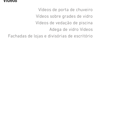
Vídeos
Vídeos de porta de chuveiro
Vídeos sobre grades de vidro
Vídeos de vedação de piscina
Adega de vidro Videos
Fachadas de lojas e divisórias de escritório
Vídeos de móveis de vidro
Etched Glass Videos
Vídeos de manutenção
Como limpar vídeos
Como medir vídeos
Como instalar vídeos
Portas do chuveiro
Grades de vidro
Cercas em vidro
Divisórias de vidro
Espelhos