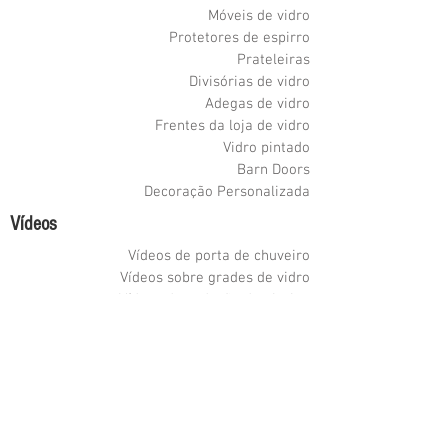
Móveis de vidro
Protetores de espirro
Prateleiras
Divisórias de vidro
Adegas de vidro
Frentes da loja de vidro
Vidro pintado
Barn Doors
Decoração Personalizada
Vídeos
Vídeos de porta de chuveiro
Vídeos sobre grades de vidro
Vídeos de vedação de piscina
Adega de vidro Videos
Fachadas de lojas e divisórias de escritório
Vídeos de móveis de vidro
Etched Glass Videos
Vídeos de manutenção
Como limpar vídeos