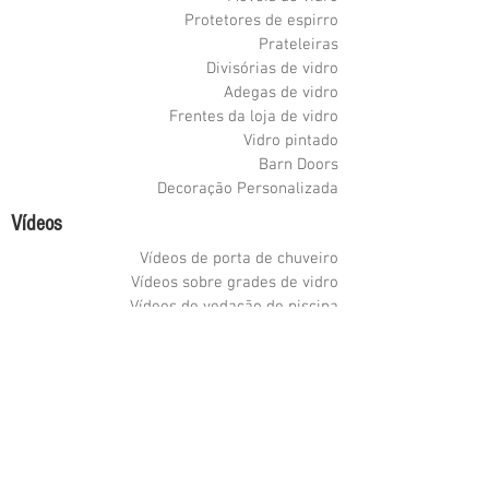
Protetores de espirro
Prateleiras
Divisórias de vidro
Adegas de vidro
Frentes da loja de vidro
Vidro pintado
Barn Doors
Decoração Personalizada
Vídeos
Vídeos de porta de chuveiro
Vídeos sobre grades de vidro
Vídeos de vedação de piscina
Adega de vidro Videos
Fachadas de lojas e divisórias de escritório
Vídeos de móveis de vidro
Etched Glass Videos
Vídeos de manutenção
Como limpar vídeos
Como medir vídeos