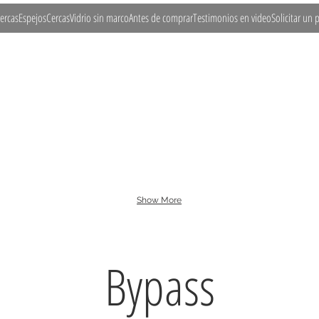
ercas
Espejos
Cercas
Vidrio sin marco
Antes de comprar
Testimonios en video
Solicitar un
lide
Bypass
Euro Slide
Fixed Panel
Inline
Show More
Bypass