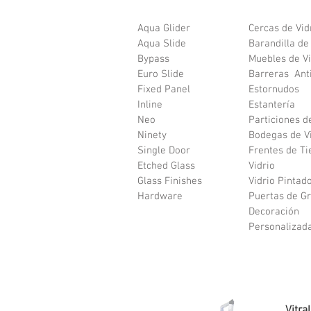
Aqua Glider
Cercas de Vid
Aqua Slide
Barandilla de
Bypass
Muebles de Vi
Euro Slide
Barreras Ant
Fixed Panel
Estornudos
Inline
Estantería
Neo
Particiones d
Ninety
Bodegas de V
Single Door
Frentes de Ti
Etched Glass
Vidrio
Glass Finishes
Vidrio Pintad
Hardware
Puertas de G
Decoración
Personalizad
Vitra