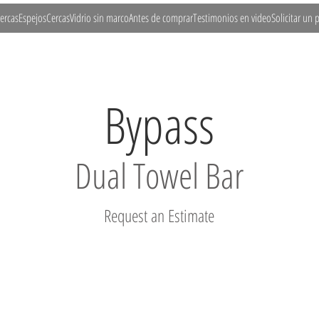
ercas
Espejos
Cercas
Vidrio sin marco
Antes de comprar
Testimonios en video
Solicitar un
Bypass
Dual Towel Bar
Request an Estimate