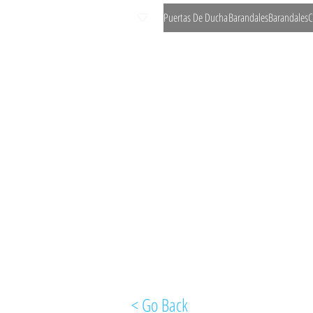
Puertas De Ducha
Barandales
Barandales
C
< Go Back