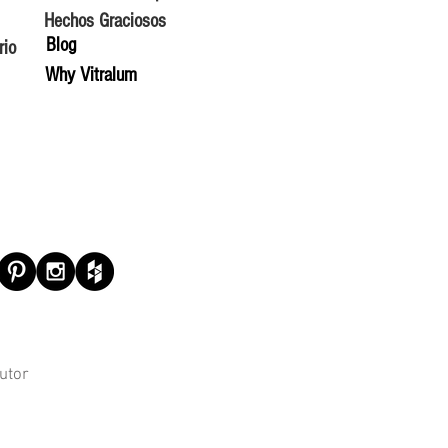
Hechos Graciosos
Blog
rio
Why Vitralum
utor