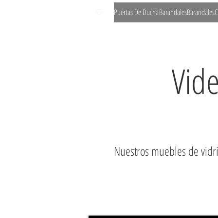
Puertas De Ducha
Barandales
Barandales
C
Vide
Nuestros muebles de vidr