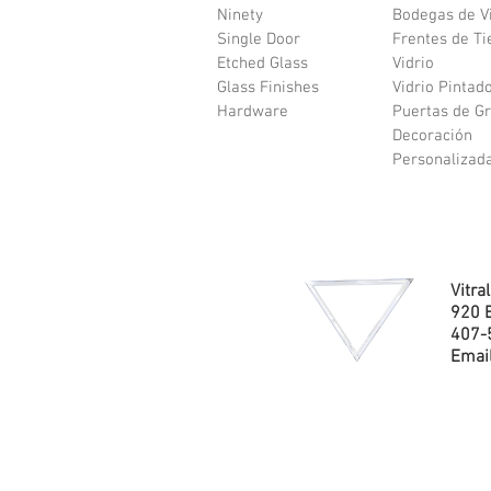
Ninety
Bodegas de V
Single Door
Frentes de Ti
Etched Glass
Vidrio
Glass Finishes
Vidrio Pintad
Hardware
Puertas de G
Decoración
Personalizad
Vitra
920 B
407-
Emai