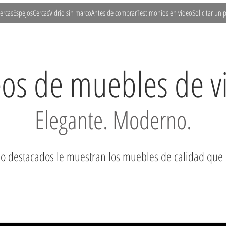
ercas
Espejos
Cercas
Vidrio sin marco
Antes de comprar
Testimonios en video
Solicitar un
os de muebles de v
Elegante. Moderno.
io destacados le muestran los muebles de calidad que 