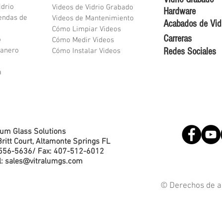
idrio
Videos de Vidrio Grabado
Hardware
endas de
Videos de Mantenimiento
Acabados de Vid
Cómo Limpiar Videos
Carreras
o
Cómo Medir Videos
ranero
Redes Sociales
Cómo Instalar Videos
a
lum Glass Solutions
ritt Court, Altamonte Springs FL
556-5636
/ Fax: 407-512-6012
l:
sales@vitralumgs.com
© Derechos de a