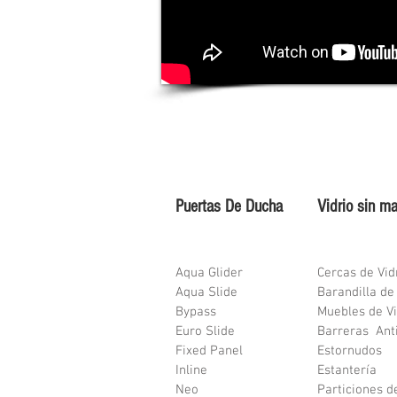
Puertas De Ducha
Vidrio sin m
Aqua Glider
Cercas de Vid
Aqua Slide
Barandilla de
Bypass
Muebles de Vi
Euro Slide
Barreras Ant
Fixed Panel
Estornudos
Inline
Estantería
Neo
Particiones d