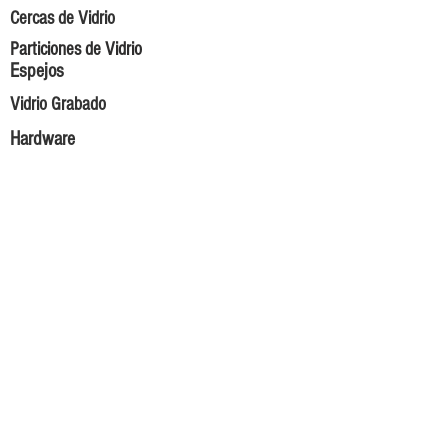
Cercas de Vidrio
Particiones de Vidrio
Espejos
Vidrio Grabado
Hardware
Acabados de Vidrio
Carreras
Testimonios en Video
Antes de Comprar
Solicitar un Presupuesto
Contáctenos
Sobre nosotros
Misión de la Empresa
Hechos Graciosos